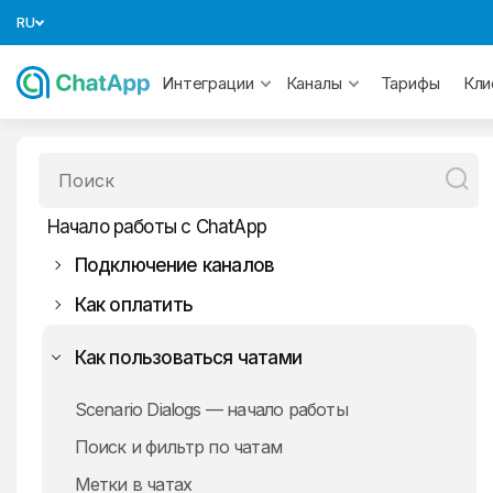
RU
Тарифы
Интеграции
Каналы
Кли
Начало работы с ChatApp
Подключение каналов
Как оплатить
СМС
MAX
Как пользоваться чатами
WhatsApp
Scenario Dialogs — начало работы
Telegram
WhatsApp
Поиск и фильтр по чатам
Официальный WhatsApp
Авито
Метки в чатах