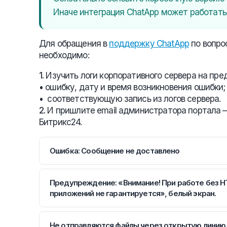
Иначе интеграция ChatApp может работать
Для обращения в
поддержку ChatApp
по вопро
необходимо:
1.
Изучить логи корпоративного сервера на пре
• ошибку, дату и время возникновения ошибки;
• соответствующую запись из логов сервера.
2.
И пришлите email администратора портала
Битрикс24.
Ошибка: Сообщение не доставлено
Причины:
—
сетевая ошибка — запрос не всегда прохо
Предупреждение: «Внимание! При работе без 
—
сбой в работе самого портала.
приложений не гарантируется», белый экран.
При установке приложения из Маркета есл
Варианты решения:
«Внимание! При работе без HTTPS работосп
Не отправляются файлы через открытую линию
Необходимо изучить логи сервера на предм