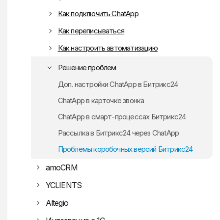
Instagram
Как подключить ChatApp
Как переписываться
Как настроить автоматизацию
Роботы для личного диалога
Решение проблем
Роботы в групповых чатах
Доп. настройки ChatApp в Битрикс24
Роботы для шаблонных сообщений
ChatApp в карточке звонка
ChatApp в смарт-процессах Битрикс24
Рассылка в Битрикс24 через ChatApp
Проблемы коробочных версий Битрикс24
amoCRM
Всё о бизнес-портфолио Facebook
YCLIENTS
Altegio