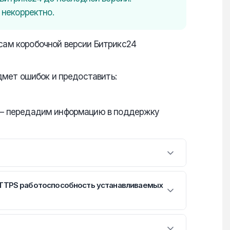
 некорректно.
сам коробочной версии Битрикс24
дмет ошибок и предоставить:
 — передадим информацию в поддержку
дит от портала на наш сервер.
HTTPS работоспособность устанавливаемых
и выводится предупреждение:
особность устанавливаемых приложений не
ет ошибок.