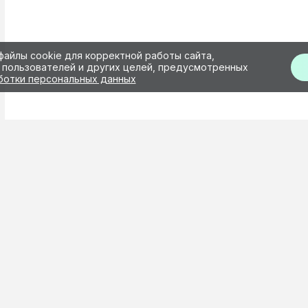
Решение:
Отключить данный фильтр, после 
файлы cookie для корректной работы сайта,
 пользователей и других целей, предусмотренных
ботки персональных данных