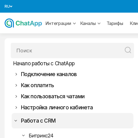
RU
Тарифы
Интеграции
Каналы
Кли
Начало работы с ChatApp
Подключение каналов
Как оплатить
СМС
Как пользоваться чатами
MAX
Настройка личного кабинета
WhatsApp
Telegram
WhatsApp
Работа с CRM
Официальный WhatsApp
Авито
Битрикс24