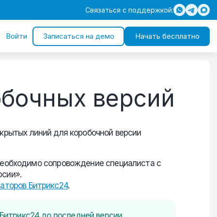
Связаться с поддержкой:
Войти
Записаться на демо
Начать бесплатно
бочных версий
крытых линий для коробочной версии
необходимо сопровождение специалиста с
сии».
раторов Битрикс24
.
Битрикс24 до последней версии.