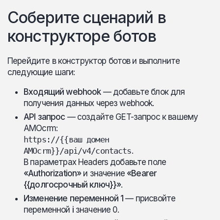
Соберите сценарий в
конструкторе ботов
Перейдите в конструктор ботов и выполните
следующие шаги:
Входящий webhook
— добавьте блок для
получения данных через webhook.
API запрос
— создайте GET-запрос к вашему
AMOcrm:
https://{{ваш домен
AMOcrm}}/api/v4/contacts
.
В параметрах Headers добавьте поле
«Authorization»
и значение
«Bearer
{{долгосрочный ключ}}»
.
Изменение переменной 1
— присвойте
переменной
i
значение 0.