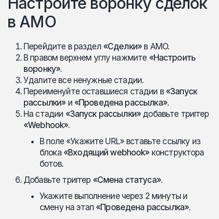
Настройте воронку сделок
в AMO
Перейдите в раздел
«Сделки»
в AMO.
В правом верхнем углу нажмите
«Настроить
воронку»
.
Удалите все ненужные стадии.
Переименуйте оставшиеся стадии в
«Запуск
рассылки»
и
«Проведена рассылка»
.
На стадии
«Запуск рассылки»
добавьте триггер
«Webhook»
.
В поле «Укажите URL» вставьте ссылку из
блока
«Входящий webhook»
конструктора
ботов.
Добавьте триггер
«Смена статуса»
.
Укажите выполнение через 2 минуты и
смену на этап
«Проведена рассылка»
.