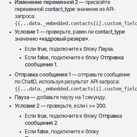
Изменение переменной 2
— присвойте
переменной
contact_type
значение из API-
запроса:
{{...data._embedded.contacts[i].custom_fiel
Условие 1
— проверьте, равен ли
contact_type
значению
«кадровый резерв»
.
Если
true
, подключите к блоку
Пауза
.
Если
false
, подключите к блоку
Отправка
сообщения 1
.
Отправка сообщения 1
— отправьте сообщение
по ChatID, используя результат API-запроса:
{{...data._embedded.contacts[i].custom_fiel
Пауза
— добавьте паузу на 1 секунду.
Условие 2
— проверьте, если
i >= 200
.
Если
true
, подключите к блоку
Отправка
сообщения 2
.
Если
false
, подключите к блоку