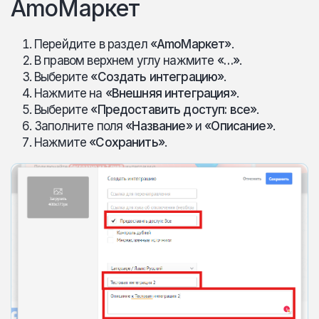
AmoМаркет
Перейдите в раздел
«AmoМаркет»
.
В правом верхнем углу нажмите
«…»
.
Выберите
«Создать интеграцию»
.
Нажмите на
«Внешняя интеграция»
.
Выберите
«Предоставить доступ: все»
.
Заполните поля
«Название»
и
«Описание»
.
Нажмите
«Сохранить»
.