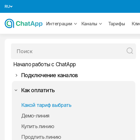
RU
Тарифы
Интеграции
Каналы
Кли
Начало работы с ChatApp
Подключение каналов
СМС
Как оплатить
MAX
Какой тариф выбрать
WhatsApp
Демо-линия
Telegram
WhatsApp
Купить линию
Официальный WhatsApp
Авито
Продлить линию