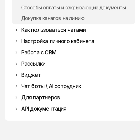
Instagram
Способы оплаты и закрывающие документы
Докупка каналов на линию
Как пользоваться чатами
Настройка личного кабинета
Работа с CRM
Рассылки
Битрикс24
Виджет
amoCRM
Как подключить ChatApp
Как переписываться
Чат боты \ AI сотрудник
YCLIENTS
Как настроить автоматизацию
Для партнеров
Altegio
Решение проблем
Роботы для личного диалога
API документация
Интеграция с 1С
Всё о бизнес-портфолио Facebook
Конструктор Ботов
Роботы в групповых чатах
API
Блоки
Роботы для шаблонных сообщений
Как работать в кабинете партнера
Входящие события