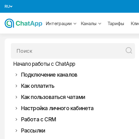
RU
Тарифы
Интеграции
Каналы
Кли
Начало работы с ChatApp
Подключение каналов
Как оплатить
СМС
Как пользоваться чатами
MAX
Настройка личного кабинета
WhatsApp
Работа с CRM
Telegram
WhatsApp
Официальный WhatsApp
Рассылки
Авито
Битрикс24