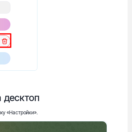
m десктоп
пку «Настройки».