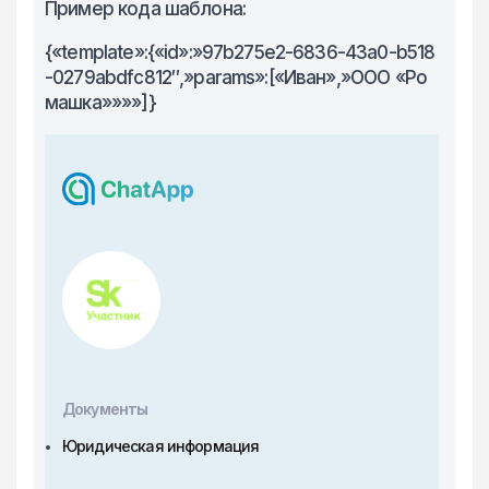
Пример кода шаблона:
{«template»:{«id»:»97b275e2-6836-43a0-b518
-0279abdfc812″,»params»:[«Иван»,»ООО «Ро
машка»»»»]}
Документы
Юридическая информация