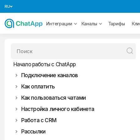
RU
Тарифы
Интеграции
Каналы
Кли
Начало работы с ChatApp
Подключение каналов
Как оплатить
СМС
Как пользоваться чатами
MAX
Настройка личного кабинета
WhatsApp
Работа с CRM
Telegram
WhatsApp
Официальный WhatsApp
Рассылки
Авито
Битрикс24