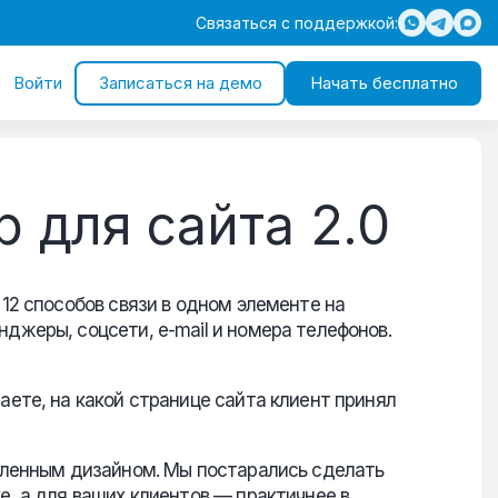
Связаться с поддержкой:
Войти
Записаться на демо
Начать бесплатно
 для сайта 2.0
12 способов связи в одном элементе на
джеры, соцсети, e-mail и номера телефонов.
аете, на какой странице сайта клиент принял
овленным дизайном. Мы постарались сделать
е, а для ваших клиентов — практичнее в