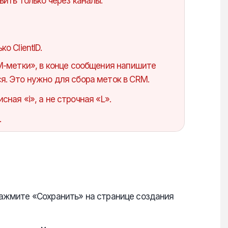
ить только через каналы:
о ClientID.
-метки», в конце сообщения напишите
тся. Это нужно для сбора меток в CRM.
писная «i», а не строчная «L».
.
 нажмите «Сохранить» на странице создания