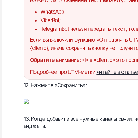
ВАЖНО: Заготовленный текст можно установ
WhatsApp;
ViberBot;
TelegramBot нельзя передать текст, тольк
Если вы включили функцию «Отправлять UTM
{clienId}, иначе сохранить кнопку не получи
Обратите внимание:
«I» в «clientId» это про
Подробнее про UTM-метки
читайте в статье
12. Нажмите «Сохранить»;
13. Когда добавите все нужные каналы связи,
виджета.