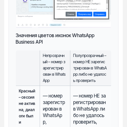
Значения цветов иконок WhatsApp
Business API
Непрозрачн
Полупрозрачный –
ый – номер з
номер НЕ зарегис
арегистрир
трирован в WhatsA
ован в Whats
pp либо не удалос
App
ь проверить
Красный
— номер
— номер НЕ за
– сессия
зарегистр
регистрирован
не актив
ирован в
в WhatsApp ли
на, диал
WhatsAp
бо не удалось
оги был
p,
проверить,
и