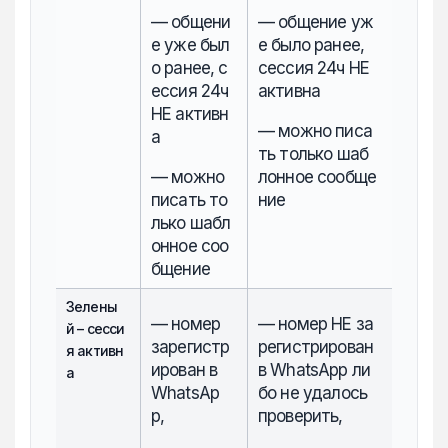
— общени
— общение уж
е уже был
е было ранее,
о ранее, с
сессия 24ч НЕ
ессия 24ч
активна
НЕ активн
— можно писа
а
ть только шаб
— можно
лонное сообще
писать то
ние
лько шабл
онное соо
бщение
Зелены
— номер
— номер НЕ за
й – сесси
зарегистр
регистрирован
я активн
ирован в
в WhatsApp ли
а
WhatsAp
бо не удалось
p,
проверить,