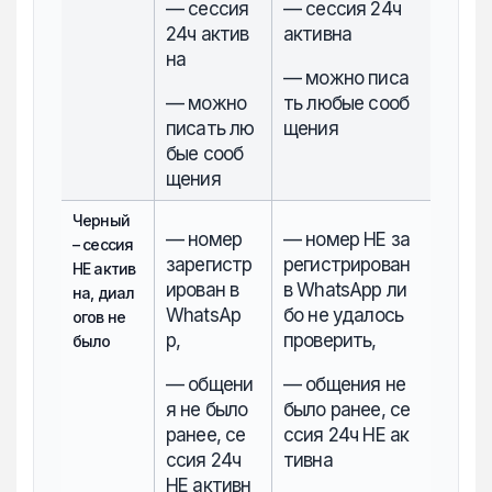
— сессия
— сессия 24ч
24ч актив
активна
на
— можно писа
— можно
ть любые сооб
писать лю
щения
бые сооб
щения
Черный
— номер
— номер НЕ за
– сессия
зарегистр
регистрирован
НЕ актив
ирован в
в WhatsApp ли
на, диал
WhatsAp
бо не удалось
огов не
p,
проверить,
было
— общени
— общения не
я не было
было ранее, се
ранее, се
ссия 24ч НЕ ак
ссия 24ч
тивна
НЕ активн